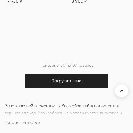
7 950 ₽
8 900 ₽
Показано 30 из 37 товаров
Загрузить еще
Наве
Завершающей элементом любого образа была и остается
верхняя одежда. Разнообразные модели курток, пиджаков и
пальто, не только придают стильный вид, но и функциональны.
Читать полностью
В статье мы расскажем о модном виде верхней одежды -