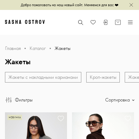
Добро пожаловать на наш новый сайт. Меняемся для вас ❤️
Зак
Главная
Поиск
Войти или зареги
Корзина
Меню
Избранное
Главная
Каталог
Жакеты
Жакеты
Жакеты с накладными карманами
Кроп-жакеты
Жаке
Фильтры
Сортировка
НОВИНКА